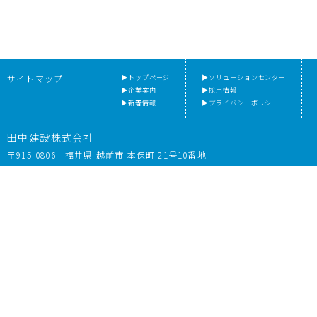
サイトマップ
▶トップページ
▶ソリューションセンター
▶企業案内
▶採用情報
▶新着情報
▶プライバシーポリシー
田中建設株式会社
〒915-0806 福井県 越前市 本保町 21号10番地